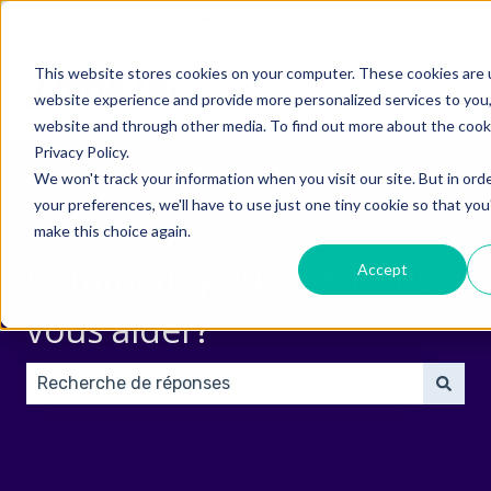
Français - Canada
Afficher le sous-menu pour les tra
This website stores cookies on your computer. These cookies are 
website experience and provide more personalized services to you,
website and through other media. To find out more about the cook
Privacy Policy.
We won't track your information when you visit our site. But in ord
your preferences, we'll have to use just one tiny cookie so that you
make this choice again.
Comment pouvons-nous
Accept
vous aider?
Aucune suggestion, car le champ de recherche est 